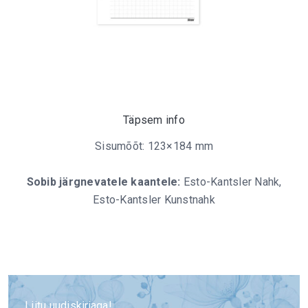
Täpsem info
Sisumõõt: 123×184 mm
Sobib järgnevatele kaantele:
Esto-Kantsler Nahk,
Esto-Kantsler Kunstnahk
Liitu uudiskirjaga!