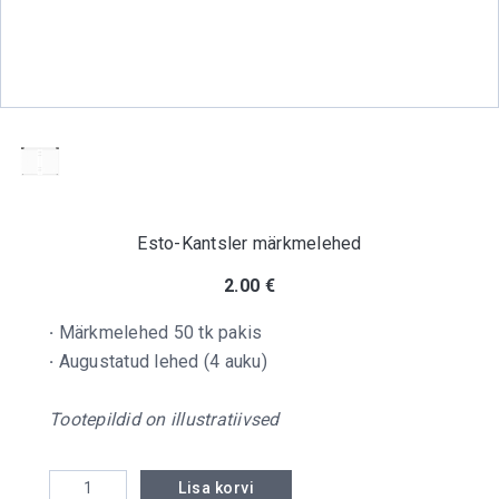
Esto-Kantsler märkmelehed
2.00
€
·
Märkmelehed 50 tk pakis
·
Augustatud lehed (4 auku)
Tootepildid on illustratiivsed
Esto-Kantsler märkmelehed kogus
Lisa korvi