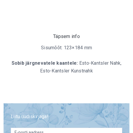
Täpsem info
Sisumõõt: 123×184 mm
Sobib järgnevatele kaantele:
Esto-Kantsler Nahk,
Esto-Kantsler Kunstnahk
Liitu uudiskirjaga!
email