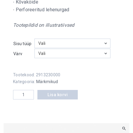
·
Kõvaköide
·
Perforeeritud lehenurgad
Tootepildid on illustratiivsed
Vali
Sisu tüüp
Vali
Värv
Tootekood:
2913230000
Kategooria:
Märkmikud
Kalendermärkmik kogus
Lisa korvi