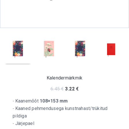
Kalendermärkmik
Original price was: 6.45 €.
Current price is: 3.22 
6.45
€
3.22
€
·
Kaanemõõt
108×153 mm
·
Kaaned pehmendusega kunstnahast/trükitud
pildiga
·
Järjepael