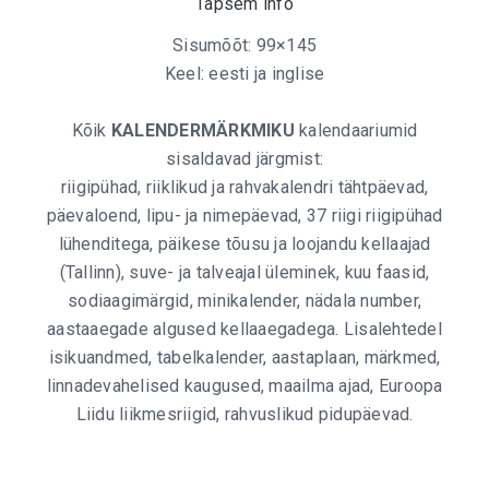
Täpsem info
Sisumõõt: 99×145
Keel: eesti ja inglise
Kõik
KALENDERMÄRKMIKU
kalendaariumid
sisaldavad järgmist:
riigipühad, riiklikud ja rahvakalendri tähtpäevad,
päevaloend, lipu- ja nimepäevad, 37 riigi riigipühad
lühenditega, päikese tõusu ja loojandu kellaajad
(Tallinn), suve- ja talveajal üleminek, kuu faasid,
sodiaagimärgid, minikalender, nädala number,
aastaaegade algused kellaaegadega. Lisalehtedel
isikuandmed, tabelkalender, aastaplaan, märkmed,
linnadevahelised kaugused, maailma ajad, Euroopa
Liidu liikmesriigid, rahvuslikud pidupäevad.