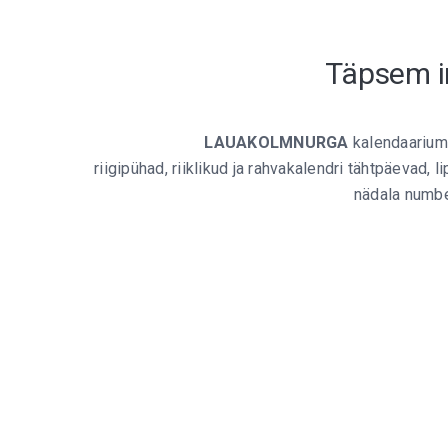
Täpsem i
LAUAKOLMNURGA
kalendaariumi
riigipühad, riiklikud ja rahvakalendri tähtpäevad, 
nädala numbe