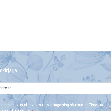
skirjaga!
 et olen tutvunud privaatsuspoliitikaga ning nõustun, et Timer kogub,
minu isikuandmeid.
*