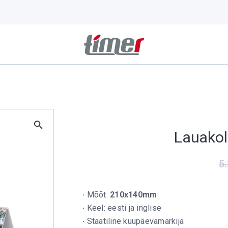
Lauakol
5
·
Mõõt:
210x140mm
·
Keel: eesti ja inglise
·
Staatiline kuupäevamärkija