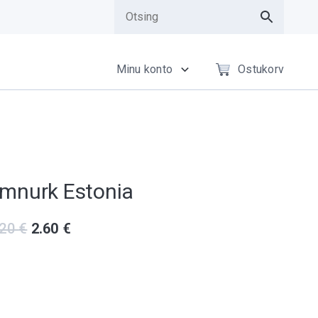
Minu konto
Ostukorv
mnurk Estonia
Original price was: 5.20 €.
Current price is: 2.60 €.
.20
€
2.60
€