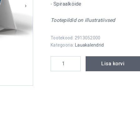
·
Spiraalköide
Tootepildid on illustratiivsed
Tootekood:
2913052000
Kategooria:
Lauakalendrid
Lauakolmnurk Estonia kogus
Lisa korvi