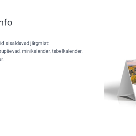
nfo
d sisaldavad järgmist:
lipupäevad, minikalender, tabelkalender,
r.