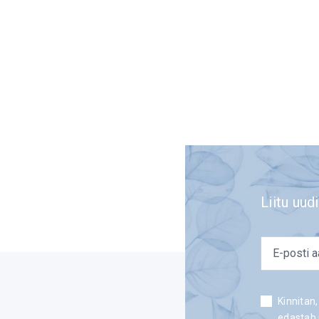
Liitu uudi
email
*
Consent
Kinnitan,
edastab 