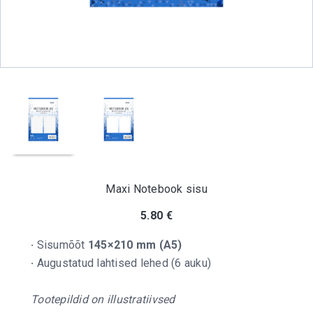
Maxi Notebook sisu
5.80
€
·
Sisumõõt
145×210 mm (A5)
·
Augustatud lahtised lehed (6 auku)
Tootepildid on illustratiivsed