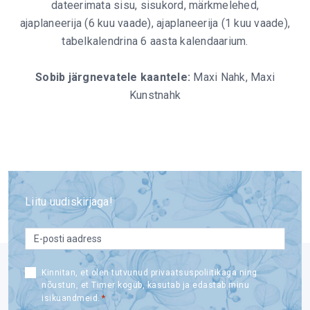
dateerimata sisu, sisukord, märkmelehed,
ajaplaneerija (6 kuu vaade), ajaplaneerija (1 kuu vaade),
tabelkalendrina 6 aasta kalendaarium.
Sobib järgnevatele kaantele:
Maxi Nahk, Maxi
Kunstnahk
Liitu uudiskirjaga!
email
*
Consent
Kinnitan, et olen tutvunud privaatsuspoliitikaga ning
nõustun, et Timer kogub, kasutab ja edastab minu
*
*
isikuandmeid.