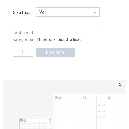
Vali
Sisu tüüp
Tootekood:
-
Kategooriad:
Notebook
,
Sisud ja lisad
Maxi Notebook sisu kogus
Lisa korvi