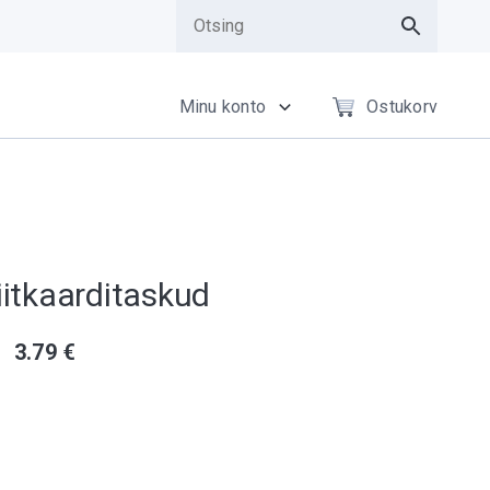
Minu konto
Ostukorv
iitkaarditaskud
3.79
€