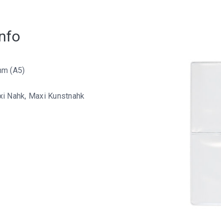
nfo
mm (A5)
i Nahk, Maxi Kunstnahk