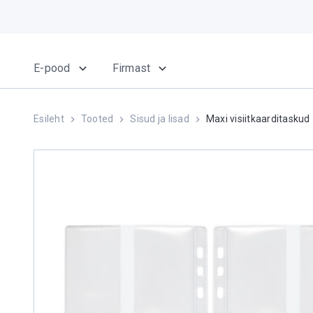
E-pood
Firmast
Esileht
Tooted
Sisud ja lisad
Maxi visiitkaarditaskud