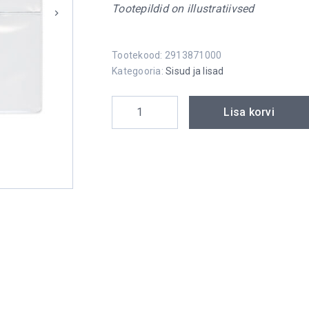
Tootepildid on illustratiivsed
Tootekood:
2913871000
Kategooria:
Sisud ja lisad
Maxi visiitkaarditaskud kogus
Lisa korvi