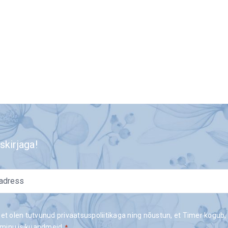
skirjaga!
 et olen tutvunud privaatsuspoliitikaga ning nõustun, et Timer kogub,
minu isikuandmeid.
*