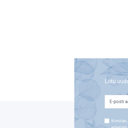
Liitu uudi
email
*
Consent
Kinnitan,
edastab 