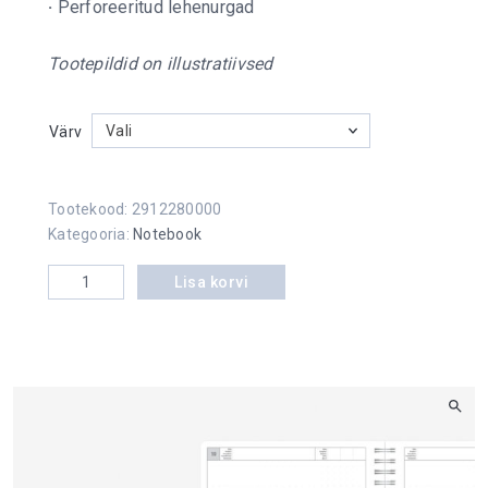
·
Perforeeritud lehenurgad
Tootepildid on illustratiivsed
Vali
Värv
Tootekood:
2912280000
Kategooria:
Notebook
Notebook Timer A5 Pattern kogus
Lisa korvi