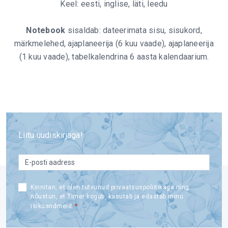
Keel: eesti, inglise, läti, leedu
Notebook
sisaldab: dateerimata sisu, sisukord,
märkmelehed, ajaplaneerija (6 kuu vaade), ajaplaneerija
(1 kuu vaade), tabelkalendrina 6 aasta kalendaarium.
Liitu uudiskirjaga!
email
*
Consent
Kinnitan, et olen tutvunud privaatsuspoliitikaga ning
nõustun, et Timer kogub, kasutab ja edastab minu
*
*
isikuandmeid.