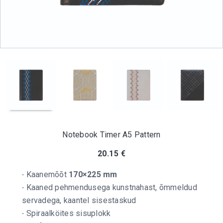
Notebook Timer A5 Pattern
20.15
€
·
Kaanemõõt
170×225 mm
·
Kaaned pehmendusega kunstnahast, õmmeldud
servadega, kaantel sisestaskud
·
Spiraalköites sisuplokk