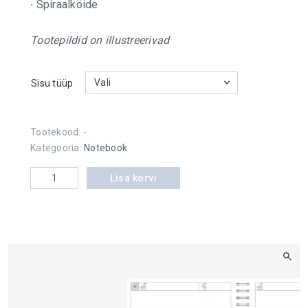
·
Spiraalköide
Tootepildid on illustreerivad
Vali
Sisu tüüp
Tootekood:
-
Kategooria:
Notebook
Notebook Timer Kantsler Puit kogus
Lisa korvi