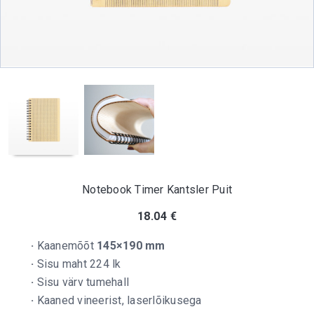
Notebook Timer Kantsler Puit
18.04
€
·
Kaanemõõt
145×190 mm
·
Sisu maht 224 lk
·
Sisu värv tumehall
·
Kaaned vineerist, laserlõikusega