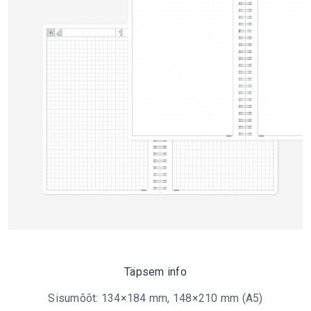
Täpsem info
Sisumõõt: 134×184 mm, 148×210 mm (A5)