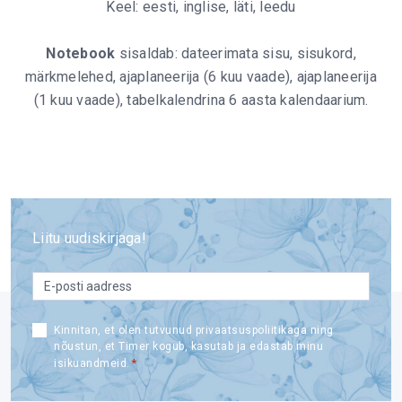
Keel: eesti, inglise, läti, leedu
Notebook
sisaldab: dateerimata sisu, sisukord,
märkmelehed, ajaplaneerija (6 kuu vaade), ajaplaneerija
(1 kuu vaade), tabelkalendrina 6 aasta kalendaarium.
Liitu uudiskirjaga!
email
*
Consent
Kinnitan, et olen tutvunud privaatsuspoliitikaga ning
nõustun, et Timer kogub, kasutab ja edastab minu
*
*
isikuandmeid.