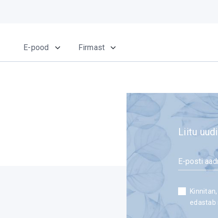
E-pood
Firmast
Liitu uudi
email
*
Consent
Kinnitan,
edastab 
*