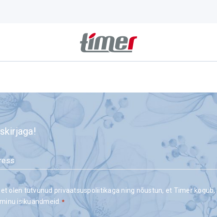
skirjaga!
 et olen tutvunud privaatsuspoliitikaga ning nõustun, et Timer kogub,
minu isikuandmeid.
*