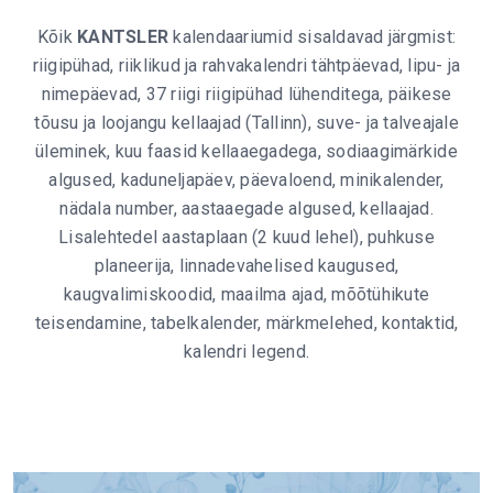
Kõik
KANTSLER
kalendaariumid sisaldavad järgmist:
riigipühad, riiklikud ja rahvakalendri tähtpäevad, lipu- ja
nimepäevad, 37 riigi riigipühad lühenditega, päikese
tõusu ja loojangu kellaajad (Tallinn), suve- ja talveajale
üleminek, kuu faasid kellaaegadega, sodiaagimärkide
algused, kaduneljapäev, päevaloend, minikalender,
nädala number, aastaaegade algused, kellaajad.
Lisalehtedel aastaplaan (2 kuud lehel), puhkuse
planeerija, linnadevahelised kaugused,
kaugvalimiskoodid, maailma ajad, mõõtühikute
teisendamine, tabelkalender, märkmelehed, kontaktid,
kalendri legend.