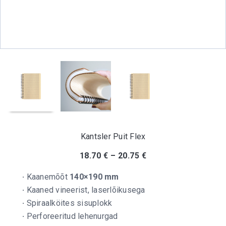
Kantsler Puit Flex
18.70
€
–
20.75
€
·
Kaanemõõt
140×190 mm
·
Kaaned vineerist, laserlõikusega
·
Spiraalköites sisuplokk
·
Perforeeritud lehenurgad