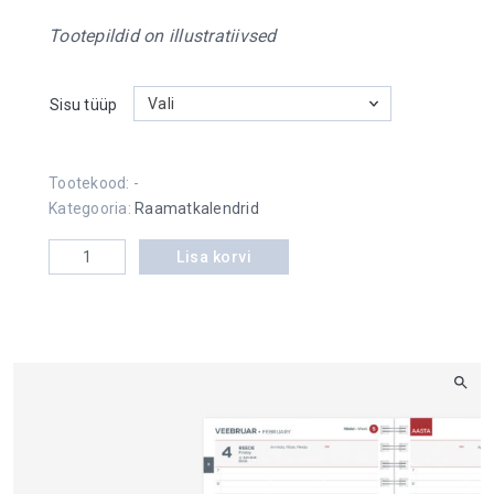
Tootepildid on illustratiivsed
Vali
Sisu tüüp
Tootekood:
-
Kategooria:
Raamatkalendrid
Kantsler Puit Flex kogus
Lisa korvi