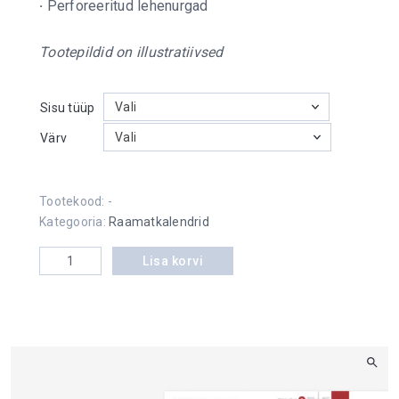
·
Perforeeritud lehenurgad
Tootepildid on illustratiivsed
Vali
Sisu tüüp
Vali
Värv
Tootekood:
-
Kategooria:
Raamatkalendrid
Kantsler Trend kogus
Lisa korvi