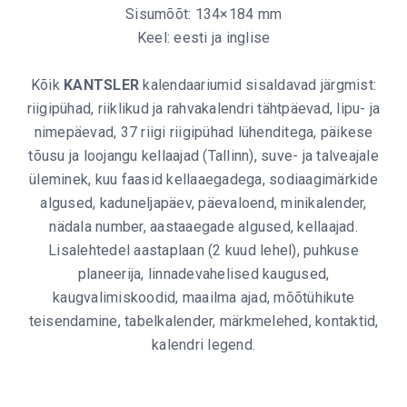
Sisumõõt: 134×184 mm
Keel: eesti ja inglise
Kõik
KANTSLER
kalendaariumid sisaldavad järgmist:
riigipühad, riiklikud ja rahvakalendri tähtpäevad, lipu- ja
nimepäevad, 37 riigi riigipühad lühenditega, päikese
tõusu ja loojangu kellaajad (Tallinn), suve- ja talveajale
üleminek, kuu faasid kellaaegadega, sodiaagimärkide
algused, kaduneljapäev, päevaloend, minikalender,
nädala number, aastaaegade algused, kellaajad.
Lisalehtedel aastaplaan (2 kuud lehel), puhkuse
planeerija, linnadevahelised kaugused,
kaugvalimiskoodid, maailma ajad, mõõtühikute
teisendamine, tabelkalender, märkmelehed, kontaktid,
kalendri legend.