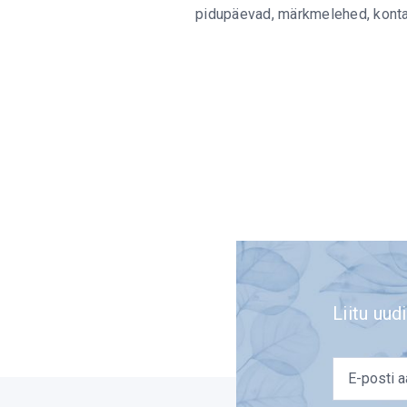
pidupäevad, märkmelehed, kontak
Liitu uudi
email
*