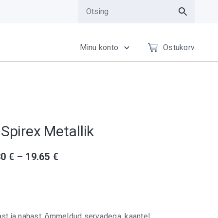
Minu konto
Ostukorv
 Spirex Metallik
30
€
–
19.65
€
 ja nahast, õmmeldud servadega, kaantel