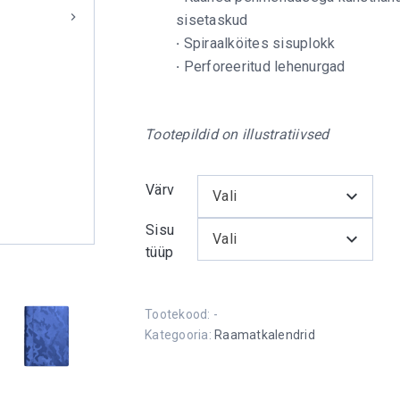
sisetaskud
·
Spiraalköites sisuplokk
·
Perforeeritud lehenurgad
Tootepildid on illustratiivsed
Värv
Vali
Sisu
Vali
tüüp
Tootekood:
-
Kategooria:
Raamatkalendrid