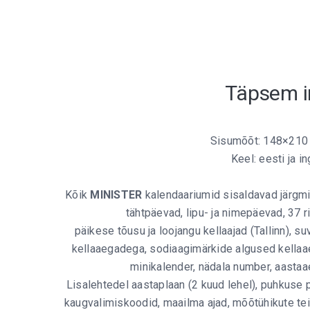
Täpsem i
Sisumõõt: 148×210
Keel: eesti ja in
Kõik
MINISTER
kalendaariumid sisaldavad järgmist
tähtpäevad, lipu- ja nimepäevad, 37 ri
päikese tõusu ja loojangu kellaajad (Tallinn), su
kellaaegadega, sodiaagimärkide algused kellaa
minikalender, nädala number, aastaa
Lisalehtedel aastaplaan (2 kuud lehel), puhkuse 
kaugvalimiskoodid, maailma ajad, mõõtühikute tei