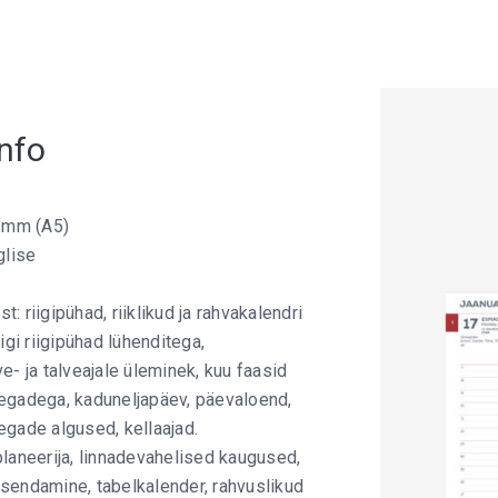
nfo
 mm (A5)
glise
: riigipühad, riiklikud ja rahvakalendri
igi riigipühad lühenditega,
ve- ja talveajale üleminek, kuu faasid
egadega, kaduneljapäev, päevaloend,
egade algused, kellaajad.
planeerija, linnadevahelised kaugused,
sendamine, tabelkalender, rahvuslikud