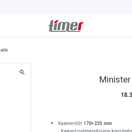
allik
Minister
18.
Kaanemõõt
170×225 mm
·
Kaaned pehmendusega kunstnahast