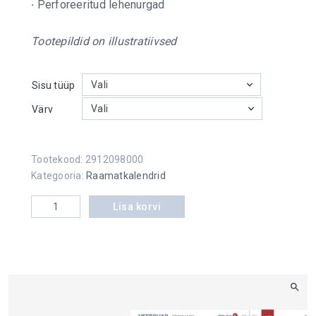
·
Perforeeritud lehenurgad
Tootepildid on illustratiivsed
Vali
Sisu tüüp
Vali
Värv
Tootekood:
2912098000
Kategooria:
Raamatkalendrid
Minister Trend kogus
Lisa korvi