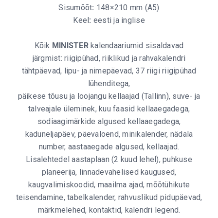
Sisumõõt
:
148×210 mm (A5)
Keel
:
eesti ja inglise
Kõik
MINISTER
kalendaariumid sisaldavad
järgmist: riigipühad, riiklikud ja rahvakalendri
tähtpäevad, lipu- ja nimepäevad, 37 riigi riigipühad
lühenditega,
päikese tõusu ja loojangu kellaajad (Tallinn), suve- ja
talveajale üleminek, kuu faasid kellaaegadega,
sodiaagimärkide algused kellaaegadega,
kaduneljapäev, päevaloend, minikalender, nädala
number, aastaaegade algused, kellaajad.
Lisalehtedel aastaplaan (2 kuud lehel), puhkuse
planeerija, linnadevahelised kaugused,
kaugvalimiskoodid, maailma ajad, mõõtühikute
teisendamine, tabelkalender, rahvuslikud pidupäevad,
märkmelehed, kontaktid, kalendri legend.