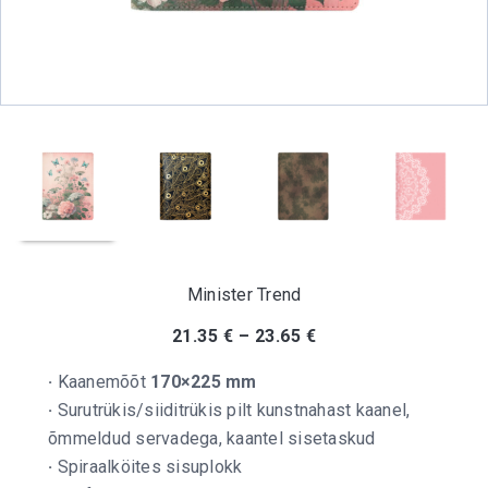
Minister Trend
21.35
€
–
23.65
€
·
Kaanemõõt
170×225 mm
·
Surutrükis/siiditrükis pilt kunstnahast kaanel,
õmmeldud servadega, kaantel sisetaskud
·
Spiraalköites sisuplokk