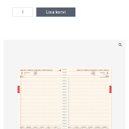
Senator Spiral kogus
Lisa korvi