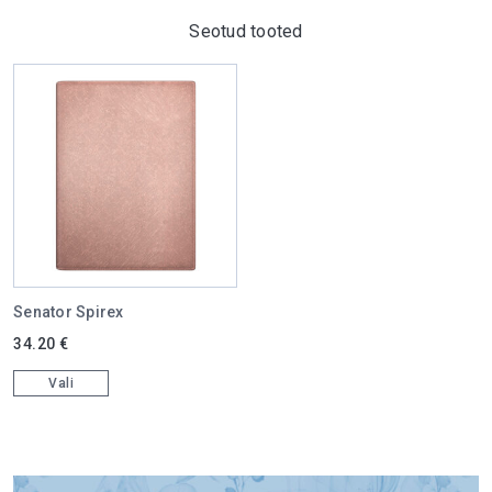
Seotud tooted
Senator Spirex
This product has multiple variants. The options may be chosen on 
34.20
€
Vali