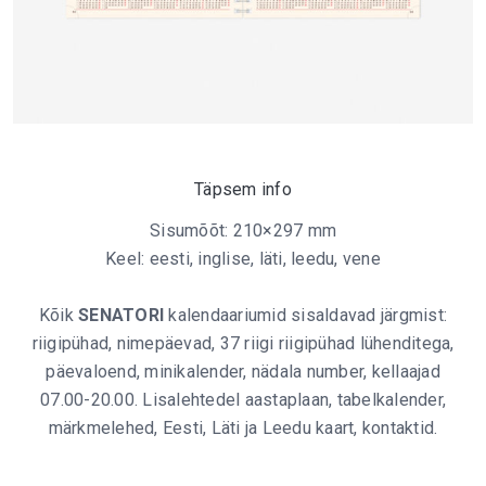
Täpsem info
Sisumõõt: 210×297 mm
Keel: eesti, inglise, läti, leedu, vene
Kõik
SENATORI
kalendaariumid sisaldavad järgmist:
riigipühad, nimepäevad, 37 riigi riigipühad lühenditega,
päevaloend, minikalender, nädala number, kellaajad
07.00-20.00. Lisalehtedel aastaplaan, tabelkalender,
märkmelehed, Eesti, Läti ja Leedu kaart, kontaktid.