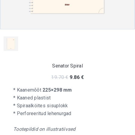
Senator Spiral
Original price was: 19.70 €.
Current price is: 9.86
19.70
€
9.86
€
* Kaanemõõt
225×298 mm
* Kaaned plastist
* Spiraalköites sisuplokk
* Perforeeritud lehenurgad
Tootepildid on illustratiivsed